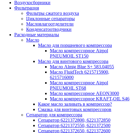
Воздухосборники
Фильтрация
Фильтры сжатого воздуха
Циклонные сепараторы
Масловлагоотделители
Конденсатоотводчики
Расходные материалы
Масло
Масло для поршневого компрессора
Масло компрессорное Airpol
PNEUMOIL ST150
Масло для винтового компрессора
Масло Almig Blue S+ 583.04055
Масло FluidTech 6215715900,
6215716000
Масло компрессорное Airpol
PNEUMOIL ST68
Масло компрессорное AEON3000
Масло компрессорное KRAFT-OIL S46
Какое масло заливать в компрессор?
Смазка для винтовых компрессоров
Сепаратор для компрессора
Сепаратор 6221372800, 6221372850
Сепаратор 6221372550, 6221372500
Сепаратор 6221372650, 6221372600