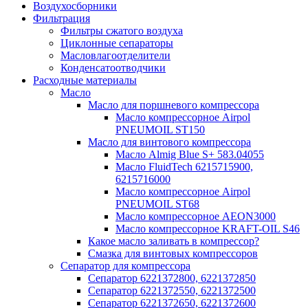
Воздухосборники
Фильтрация
Фильтры сжатого воздуха
Циклонные сепараторы
Масловлагоотделители
Конденсатоотводчики
Расходные материалы
Масло
Масло для поршневого компрессора
Масло компрессорное Airpol
PNEUMOIL ST150
Масло для винтового компрессора
Масло Almig Blue S+ 583.04055
Масло FluidTech 6215715900,
6215716000
Масло компрессорное Airpol
PNEUMOIL ST68
Масло компрессорное AEON3000
Масло компрессорное KRAFT-OIL S46
Какое масло заливать в компрессор?
Смазка для винтовых компрессоров
Сепаратор для компрессора
Сепаратор 6221372800, 6221372850
Сепаратор 6221372550, 6221372500
Сепаратор 6221372650, 6221372600