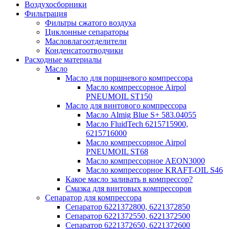
Воздухосборники
Фильтрация
Фильтры сжатого воздуха
Циклонные сепараторы
Масловлагоотделители
Конденсатоотводчики
Расходные материалы
Масло
Масло для поршневого компрессора
Масло компрессорное Airpol
PNEUMOIL ST150
Масло для винтового компрессора
Масло Almig Blue S+ 583.04055
Масло FluidTech 6215715900,
6215716000
Масло компрессорное Airpol
PNEUMOIL ST68
Масло компрессорное AEON3000
Масло компрессорное KRAFT-OIL S46
Какое масло заливать в компрессор?
Смазка для винтовых компрессоров
Сепаратор для компрессора
Сепаратор 6221372800, 6221372850
Сепаратор 6221372550, 6221372500
Сепаратор 6221372650, 6221372600