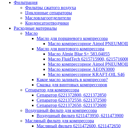
Фильтрация
Фильтры сжатого воздуха
Циклонные сепараторы
Масловлагоотделители
Конденсатоотводчики
Расходные материалы
Масло
Масло для поршневого компрессора
Масло компрессорное Airpol PNEUMOI
Масло для винтового компрессора
Масло Almig Blue S+ 583.04055
Масло FluidTech 6215715900, 621571600
Масло компрессорное Airpol PNEUMOI
Масло компрессорное AEON3000
Масло компрессорное KRAFT-OIL S46
Какое масло заливать в компрессор?
Смазка для винтовых компрессоров
Сепаратор для компрессора
Сепаратор 6221372800, 6221372850
Сепаратор 6221372550, 6221372500
Сепаратор 6221372650, 6221372600
Воздушный фильтр для компрессора
Воздушный фильтр 6211473950, 6211473900
Масляный фильтр для компрессора
Масляный фильтр 6211472600, 6211472650