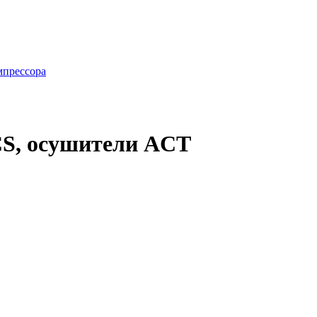
мпрессора
S, осушители ACT