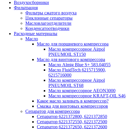
Воздухосборники
Фильтрация
Фильтры сжатого воздуха
Циклонные сепараторы
Масловлагоотделители
Конденсатоотводчики
Расходные материалы
Масло
Масло для поршневого компрессора
Масло компрессорное Airpol
PNEUMOIL ST150
Масло для винтового компрессора
Масло Almig Blue S+ 583.04055
Масло FluidTech 6215715900,
6215716000
Масло компрессорное Airpol
PNEUMOIL ST68
Масло компрессорное AEON3000
Масло компрессорное KRAFT-OIL S46
Какое масло заливать в компрессор?
Смазка для винтовых компрессоров
Сепаратор для компрессора
Сепаратор 6221372800, 6221372850
Сепаратор 6221372550, 6221372500
Сепаратор 6221372650, 6221372600