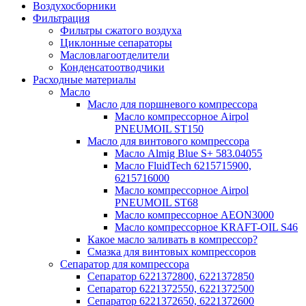
Воздухосборники
Фильтрация
Фильтры сжатого воздуха
Циклонные сепараторы
Масловлагоотделители
Конденсатоотводчики
Расходные материалы
Масло
Масло для поршневого компрессора
Масло компрессорное Airpol
PNEUMOIL ST150
Масло для винтового компрессора
Масло Almig Blue S+ 583.04055
Масло FluidTech 6215715900,
6215716000
Масло компрессорное Airpol
PNEUMOIL ST68
Масло компрессорное AEON3000
Масло компрессорное KRAFT-OIL S46
Какое масло заливать в компрессор?
Смазка для винтовых компрессоров
Сепаратор для компрессора
Сепаратор 6221372800, 6221372850
Сепаратор 6221372550, 6221372500
Сепаратор 6221372650, 6221372600